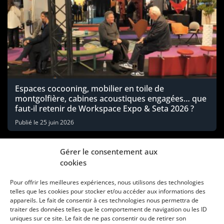
Espaces cocooning, mobilier en toile de
montgolfière, cabines acoustiques engagées… que
faut-il retenir de Workspace Expo & Seta 2026 ?
Publié le
25 juin 2026
Gérer le consentement aux
cookies
Pour offrir les meilleures expériences, nous utilisons des technologies
telles que les cookies pour stocker et/ou accéder aux informations des
appareils. Le fait de consentir à ces technologies nous permettra de
traiter des données telles que le comportement de navigation ou les ID
uniques sur ce site. Le fait de ne pas consentir ou de retirer son