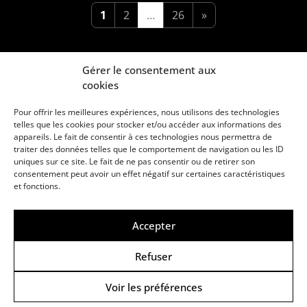
1
2
…
26
»
Gérer le consentement aux
cookies
Pour offrir les meilleures expériences, nous utilisons des technologies
telles que les cookies pour stocker et/ou accéder aux informations des
appareils. Le fait de consentir à ces technologies nous permettra de
traiter des données telles que le comportement de navigation ou les ID
uniques sur ce site. Le fait de ne pas consentir ou de retirer son
consentement peut avoir un effet négatif sur certaines caractéristiques
Une marque d’Agora Médias, éditeur de presse
et fonctions.
KIT MÉDIAS
CONTACT
MENTIONS LÉGALES
Accepter
© Copyright ANews WorkWell 2026
Refuser
Voir les préférences
Politique de Confidentialité
-
Politique de cookies