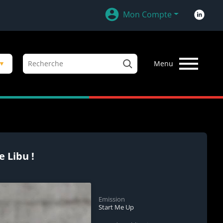
Mon Compte
R
▼
Menu
e
c
h
e
r
c
h
e
 Libu !
r
Emission
Start Me Up