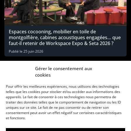
Espaces cocooning, mobilier en toile de
montgolfière, cabines acoustiques engagées… que
faut-il retenir de Workspace Expo & Seta 2026 ?
Publié le
25 juin 2026
Gérer le consentement aux
cookies
Pour offrir les meilleures expériences, nous utilisons des technologies
telles que les cookies pour stocker et/ou accéder aux informations des
appareils. Le fait de consentir à ces technologies nous permettra de
traiter des données telles que le comportement de navigation ou les ID
uniques sur ce site. Le fait de ne pas consentir ou de retirer son
consentement peut avoir un effet négatif sur certaines caractéristiques
Une marque d’Agora Médias, éditeur de presse
et fonctions.
KIT MÉDIAS
CONTACT
MENTIONS LÉGALES