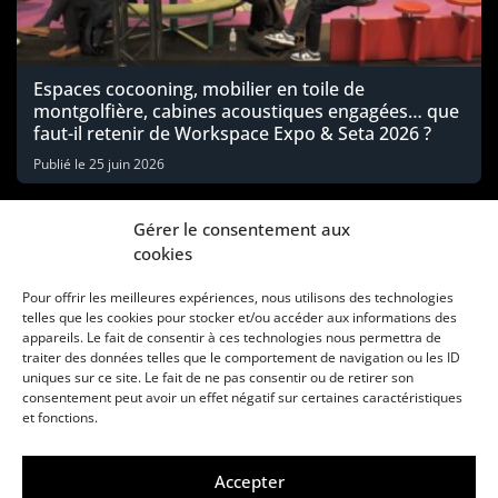
Espaces cocooning, mobilier en toile de
montgolfière, cabines acoustiques engagées… que
faut-il retenir de Workspace Expo & Seta 2026 ?
Publié le
25 juin 2026
Gérer le consentement aux
cookies
Pour offrir les meilleures expériences, nous utilisons des technologies
telles que les cookies pour stocker et/ou accéder aux informations des
appareils. Le fait de consentir à ces technologies nous permettra de
traiter des données telles que le comportement de navigation ou les ID
uniques sur ce site. Le fait de ne pas consentir ou de retirer son
consentement peut avoir un effet négatif sur certaines caractéristiques
Une marque d’Agora Médias, éditeur de presse
et fonctions.
KIT MÉDIAS
CONTACT
MENTIONS LÉGALES
Accepter
© Copyright ANews WorkWell 2026