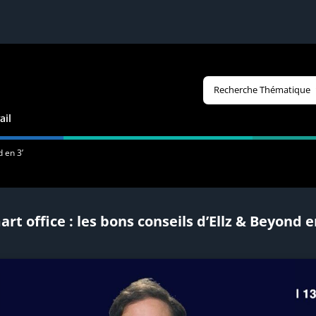
Recherche Thématique
ail
d en 3’
rt office : les bons conseils d’Ellz & Beyond e