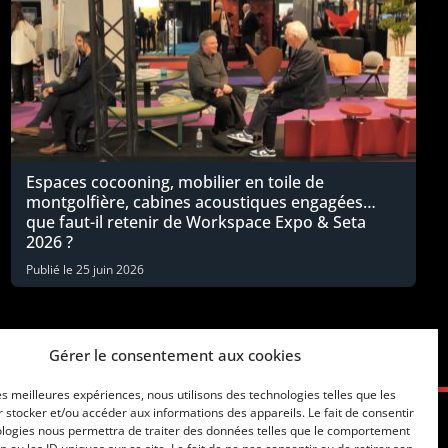
Espaces cocooning, mobilier en toile de
montgolfière, cabines acoustiques engagées…
que faut-il retenir de Workspace Expo & Seta
2026 ?
Publié le
25 juin 2026
Gérer le consentement aux cookies
les meilleures expériences, nous utilisons des technologies telles que les
 stocker et/ou accéder aux informations des appareils. Le fait de consentir
ologies nous permettra de traiter des données telles que le comportement