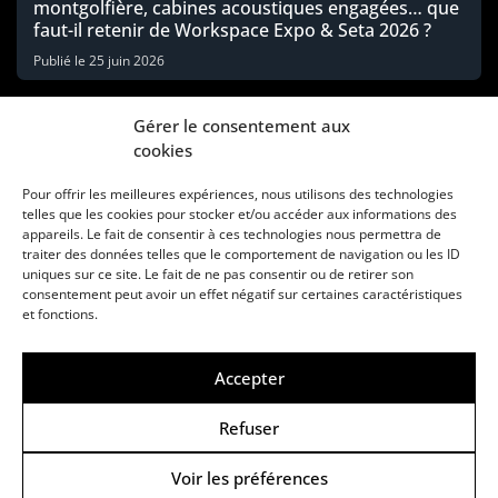
montgolfière, cabines acoustiques engagées… que
faut-il retenir de Workspace Expo & Seta 2026 ?
Publié le
25 juin 2026
Gérer le consentement aux
cookies
Pour offrir les meilleures expériences, nous utilisons des technologies
telles que les cookies pour stocker et/ou accéder aux informations des
appareils. Le fait de consentir à ces technologies nous permettra de
traiter des données telles que le comportement de navigation ou les ID
uniques sur ce site. Le fait de ne pas consentir ou de retirer son
consentement peut avoir un effet négatif sur certaines caractéristiques
Une marque d’Agora Médias, éditeur de presse
et fonctions.
KIT MÉDIAS
CONTACT
MENTIONS LÉGALES
Accepter
© Copyright ANews WorkWell 2026
Refuser
Voir les préférences
Politique de Confidentialité
-
Politique de cookies