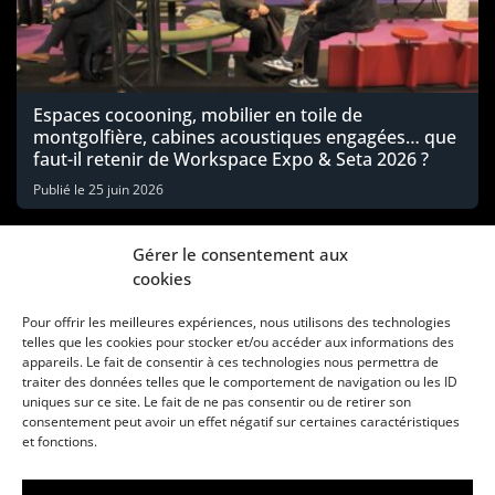
Espaces cocooning, mobilier en toile de
montgolfière, cabines acoustiques engagées… que
faut-il retenir de Workspace Expo & Seta 2026 ?
Publié le
25 juin 2026
Gérer le consentement aux
cookies
Pour offrir les meilleures expériences, nous utilisons des technologies
telles que les cookies pour stocker et/ou accéder aux informations des
appareils. Le fait de consentir à ces technologies nous permettra de
traiter des données telles que le comportement de navigation ou les ID
uniques sur ce site. Le fait de ne pas consentir ou de retirer son
consentement peut avoir un effet négatif sur certaines caractéristiques
Une marque d’Agora Médias, éditeur de presse
et fonctions.
KIT MÉDIAS
CONTACT
MENTIONS LÉGALES