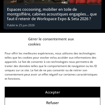
Espaces cocooning, mobilier en toile de
montgolfière, cabines acoustiques engagées… que
faut-il retenir de Workspace Expo & Seta 2026 ?
Publié le
25 juin 2026
Gérer le consentement aux
cookies
Pour offrir les meilleures expériences, nous utilisons des technologies
telles que les cookies pour stocker et/ou accéder aux informations des
appareils. Le fait de consentir à ces technologies nous permettra de
traiter des données telles que le comportement de navigation ou les ID
uniques sur ce site. Le fait de ne pas consentir ou de retirer son
consentement peut avoir un effet négatif sur certaines caractéristiques
Une marque d’Agora Médias, éditeur de presse
et fonctions.
KIT MÉDIAS
CONTACT
MENTIONS LÉGALES
Accepter
© Copyright ANews WorkWell 2026
Refuser