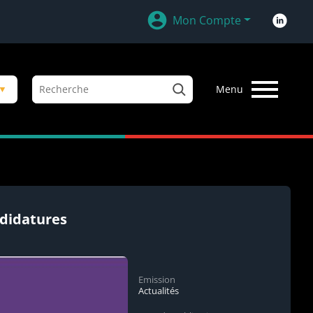
Mon Compte
R
▼
Menu
e
c
h
e
r
c
h
e
ndidatures
r
Emission
Actualités