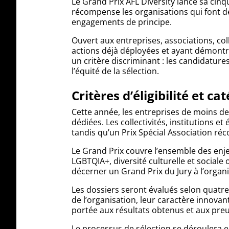
Le Grand Prix AFL Diversity lance sa cinq
récompense les organisations qui font de 
engagements de principe.
Ouvert aux entreprises, associations, col
actions déjà déployées et ayant démontré 
un critère discriminant : les candidature
l’équité de la sélection.
Critères d’éligibilité et c
Cette année, les entreprises de moins de 
dédiées. Les collectivités, institutions
tandis qu’un Prix Spécial Association ré
Le Grand Prix couvre l’ensemble des enje
LGBTQIA+, diversité culturelle et social
décerner un Grand Prix du Jury à l’organi
Les dossiers seront évalués selon quatre
de l’organisation, leur caractère innovan
portée aux résultats obtenus et aux preuve
Le processus de sélection se déroulera e