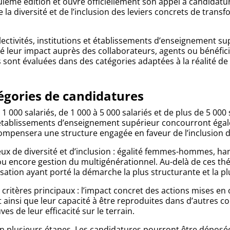
uième édition et ouvre officiellement son appel à candidature
la diversité et de l’inclusion des leviers concrets de tran
lectivités, institutions et établissements d’enseignement su
leur impact auprès des collaborateurs, agents ou bénéficiair
s sont évaluées dans des catégories adaptées à la réalité de
atégories de candidatures
1 000 salariés, de 1 000 à 5 000 salariés et de plus de 5 000
 et établissements d’enseignement supérieur concourront éga
compensera une structure engagée en faveur de l’inclusion 
ux de diversité et d’inclusion : égalité femmes-hommes, ha
e ou encore gestion du multigénérationnel. Au-delà de ces t
sation ayant porté la démarche la plus structurante et la p
 critères principaux : l’impact concret des actions mises en
t ainsi que leur capacité à être reproduites dans d’autres co
s de leur efficacité sur le terrain.
n plusieurs étapes. Les candidatures pourront être déposée