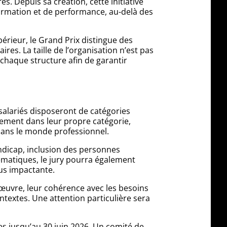
s. Depuis sa création, cette initiative
sformation et de performance, au-delà des
périeur, le Grand Prix distingue des
es. La taille de l’organisation n’est pas
 chaque structure afin de garantir
 salariés disposeront de catégories
lement dans leur propre catégorie,
dans le monde professionnel.
ndicap, inclusion des personnes
hématiques, le jury pourra également
lus impactante.
 œuvre, leur cohérence avec les besoins
ntextes. Une attention particulière sera
s jusqu’au 30 juin 2026. Un comité de