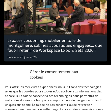
Espaces cocooning, mobilier en toile de
montgolfière, cabines acoustiques engagées… que
faut-il retenir de Workspace Expo & Seta 2026 ?
Publié le
25 juin 2026
Gérer le consentement aux
cookies
Pour offrir les meilleures expériences, nous utilisons des technologies
telles que les cookies pour stocker et/ou accéder aux informations des
appareils. Le fait de consentir à ces technologies nous permettra de
traiter des données telles que le comportement de navigation ou les ID
uniques sur ce site. Le fait de ne pas consentir ou de retirer son
consentement peut avoir un effet négatif sur certaines caractéristiques