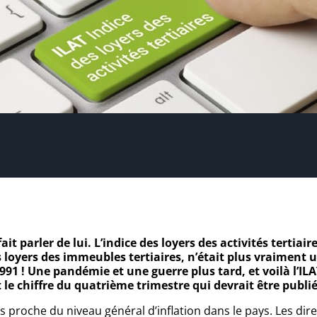
ait parler de lui. L’indice des loyers des activités tertia
oyers des immeubles tertiaires, n’était plus vraiment un 
1 ! Une pandémie et une guerre plus tard, et voilà l’ILAT
 le chiffre du quatrième trimestre qui devrait être publ
ès proche du niveau général d’inflation dans le pays. Les dir