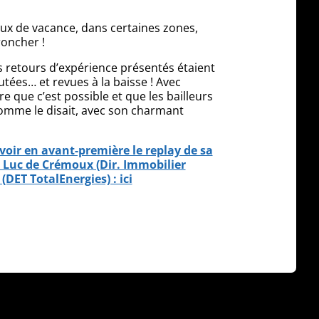
aux de vacance, dans certaines zones,
roncher !
s retours d’expérience présentés étaient
tées… et revues à la baisse ! Avec
 que c’est possible et que les bailleurs
 comme le disait, avec son charmant
oir en avant-première le replay de sa
c Luc de Crémoux (Dir. Immobilier
DET TotalEnergies) : ici