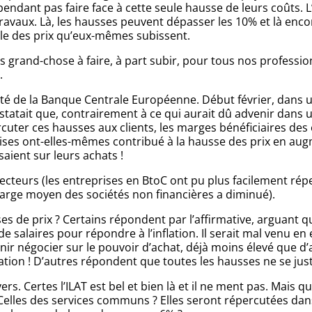
endant pas faire face à cette seule hausse de leurs coûts. L
travaux. Là, les hausses peuvent dépasser les 10% et là encor
le des prix qu’eux-mêmes subissent.
it pas grand-chose à faire, à part subir, pour tous nos profe
.
ôté de la Banque Centrale Européenne. Début février, dans 
statait que, contrairement à ce qui aurait dû advenir dans u
uter ces hausses aux clients, les marges bénéficiaires des 
prises ont-elles-mêmes contribué à la hausse des prix en aug
aient sur leurs achats !
cteurs (les entreprises en BtoC ont pu plus facilement répe
 marge moyen des sociétés non financières a diminué).
ses de prix ? Certains répondent par l’affirmative, arguant q
salaires pour répondre à l’inflation. Il serait mal venu en e
 négocier sur le pouvoir d’achat, déjà moins élevé que d’au
ion ! D’autres répondent que toutes les hausses ne se just
s. Certes l’ILAT est bel et bien là et il ne ment pas. Mais q
Celles des services communs ? Elles seront répercutées dans 