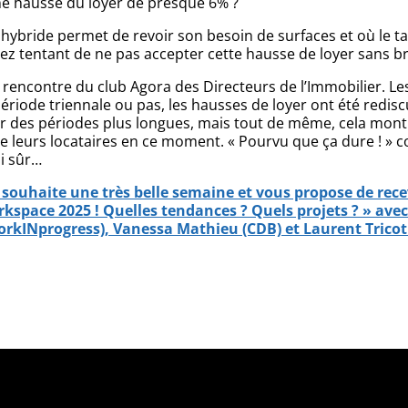
 une hausse du loyer de presque 6% ?
 hybride permet de revoir son besoin de surfaces et où le t
sez tentant de ne pas accepter cette hausse de loyer sans b
e rencontre du club Agora des Directeurs de l’Immobilier. Le
riode triennale ou pas, les hausses de loyer ont été rediscu
ur des périodes plus longues, mais tout de même, cela montre
 de leurs locataires en ce moment. « Pourvu que ça dure ! »
i sûr…
ouhaite une très belle semaine et vous propose de recev
kspace 2025 ! Quelles tendances ? Quels projets ? » ave
orkINprogress), Vanessa Mathieu (CDB) et Laurent Tricot (