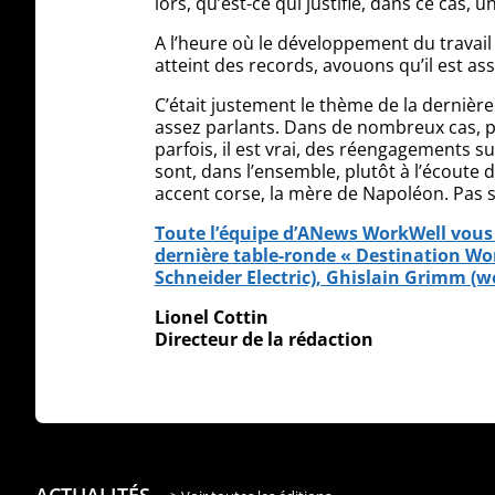
lors, qu’est-ce qui justifie, dans ce cas,
A l’heure où le développement du travail
atteint des records, avouons qu’il est as
C’était justement le thème de la dernièr
assez parlants. Dans de nombreux cas, pé
parfois, il est vrai, des réengagements s
sont, dans l’ensemble, plutôt à l’écoute
accent corse, la mère de Napoléon. Pas s
Toute l’équipe d’ANews WorkWell vous s
dernière table-ronde « Destination Wor
Schneider Electric), Ghislain Grimm (w
Lionel Cottin
Directeur de la rédaction