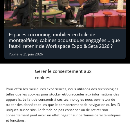
Espaces cocooning, mobilier en toile de
montgolfière, cabines acoustiques engagées… que
faut-il retenir de Workspace Expo & Seta 2026 ?
Publié le
25 juin 2026
Gérer le consentement aux
cookies
Pour offrir les meilleures expériences, nous utilisons des technologies
telles que les cookies pour stocker et/ou accéder aux informations des
appareils. Le fait de consentir à ces technologies nous permettra de
traiter des données telles que le comportement de navigation ou les ID
uniques sur ce site. Le fait de ne pas consentir ou de retirer son
consentement peut avoir un effet négatif sur certaines caractéristiques
Une marque d’Agora Médias, éditeur de presse
et fonctions.
KIT MÉDIAS
CONTACT
MENTIONS LÉGALES