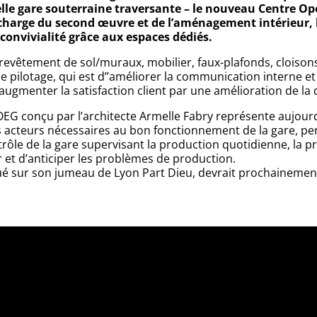
lle gare souterraine traversante – le nouveau Centre Op
n charge du second œuvre et de l’aménagement intérieur, l
 convivialité grâce aux espaces dédiés.
êtement de sol/muraux, mobilier, faux-plafonds, cloisons,
de pilotage, qui est d’’améliorer la communication interne e
’augmenter la satisfaction client par une amélioration de la q
OEG conçu par l’architecte Armelle Fabry représente aujour
s acteurs nécessaires au bon fonctionnement de la gare, p
ontrôle de la gare supervisant la production quotidienne, la 
 et d’anticiper les problèmes de production.
ué sur son jumeau de Lyon Part Dieu, devrait prochainemen