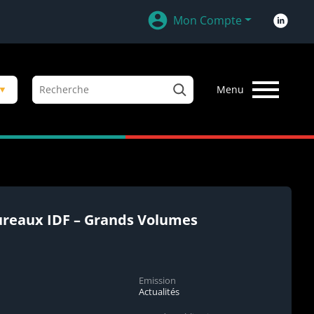
Mon Compte
R
▼
Menu
e
c
h
e
r
c
h
e
Bureaux IDF – Grands Volumes
r
Emission
Actualités