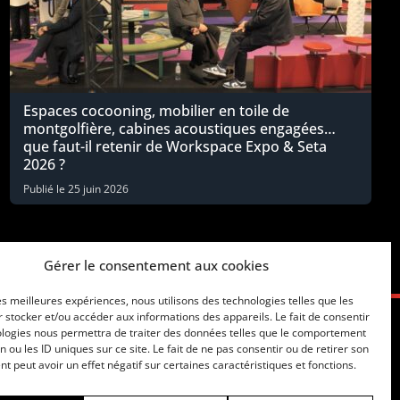
Espaces cocooning, mobilier en toile de
montgolfière, cabines acoustiques engagées…
que faut-il retenir de Workspace Expo & Seta
2026 ?
Publié le
25 juin 2026
Gérer le consentement aux cookies
les meilleures expériences, nous utilisons des technologies telles que les
 stocker et/ou accéder aux informations des appareils. Le fait de consentir
ologies nous permettra de traiter des données telles que le comportement
n ou les ID uniques sur ce site. Le fait de ne pas consentir ou de retirer son
 peut avoir un effet négatif sur certaines caractéristiques et fonctions.