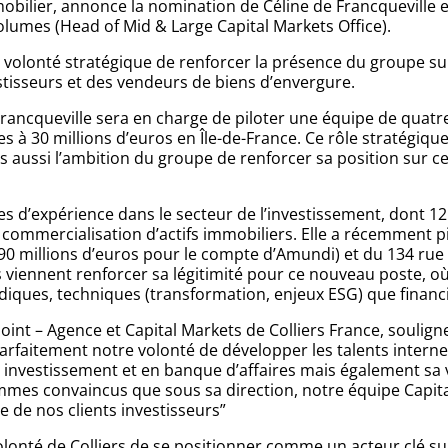
obilier, annonce la nomination de Céline de Francqueville e
lumes (Head of Mid & Large Capital Markets Office).
ne volonté stratégique de renforcer la présence du groupe su
isseurs et des vendeurs de biens d’envergure.
rancqueville sera en charge de piloter une équipe de quatre
 à 30 millions d’euros en Île-de-France. Ce rôle stratégiqu
ais aussi l’ambition du groupe de renforcer sa position su
es d’expérience dans le secteur de l’investissement, dont 12
commercialisation d’actifs immobiliers. Elle a récemment 
 90 millions d’euros pour le compte d’Amundi) et du 134 ru
viennent renforcer sa légitimité pour ce nouveau poste, où e
idiques, techniques (transformation, enjeux ESG) que financi
nt – Agence et Capital Markets de Colliers France, souligne
 parfaitement notre volonté de développer les talents inte
 investissement et en banque d’affaires mais également sa 
ommes convaincus que sous sa direction, notre équipe Capit
e de nos clients investisseurs”
volonté de Colliers de se positionner comme un acteur clé su