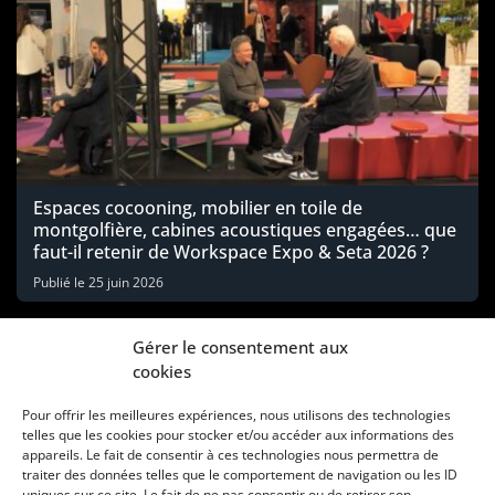
Espaces cocooning, mobilier en toile de
montgolfière, cabines acoustiques engagées… que
faut-il retenir de Workspace Expo & Seta 2026 ?
Publié le
25 juin 2026
Gérer le consentement aux
cookies
Pour offrir les meilleures expériences, nous utilisons des technologies
telles que les cookies pour stocker et/ou accéder aux informations des
appareils. Le fait de consentir à ces technologies nous permettra de
traiter des données telles que le comportement de navigation ou les ID
uniques sur ce site. Le fait de ne pas consentir ou de retirer son