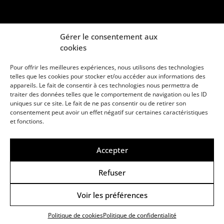
Gérer le consentement aux
cookies
Pour offrir les meilleures expériences, nous utilisons des technologies
telles que les cookies pour stocker et/ou accéder aux informations des
appareils. Le fait de consentir à ces technologies nous permettra de
traiter des données telles que le comportement de navigation ou les ID
uniques sur ce site. Le fait de ne pas consentir ou de retirer son
consentement peut avoir un effet négatif sur certaines caractéristiques
Une marque d’Agora Médias, éditeur de presse
et fonctions.
KIT MÉDIAS
CONTACT
MENTIONS LÉGALES
Accepter
© Copyright ANews WorkWell 2026
Refuser
Voir les préférences
Politique de Confidentialité
-
Politique de cookies
Politique de cookies
Politique de confidentialité