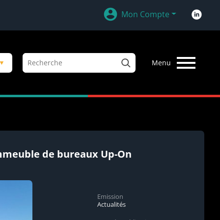
Mon Compte
R
▼
Menu
e
c
h
e
r
c
h
e
 immeuble de bureaux Up-On
r
Emission
Actualités