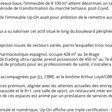
uveaux baux, l’immeuble de 8 100 m² atteint désormais un t
ériode de transformation du marché tertiaire, post-Covid.
de l’immeuble Up-On avait pour ambition de le remettre aux
ui a su valoriser cet actif situé le long du boulevard périph
prises issues de secteurs variés, parmi lesquelles trois no
pharmaceutique espagnol, occupe 428 m² au 3e étage
 de trading ultra-rapide, prend possession de 450 m² au 7e 
l de produits pour les professionnels de santé, s’installera d
 accompagnées par JLL, CBRE, et le binôme Arthur Loyd/CBR
ces premium, alignée avec les attentes actuelles des entrepr
haussée et le R+1, une salle de sport, un restaurant inter-e
e de ces espaces est animé par un prestataire de services d
tale et numérique, Up-On affiche une triple certification