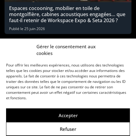
Espaces cocooning, mobilier en toile de
montgolfière, cabines acoustiques engagées… que
faut-il retenir de Workspace Expo & Seta 2026 ?
Publié le
25 juin 2026
Gérer le consentement aux
cookies
Pour offrir les meilleures expériences, nous utilisons des technologies
telles que les cookies pour stocker et/ou accéder aux informations des
appareils. Le fait de consentir à ces technologies nous permettra de
traiter des données telles que le comportement de navigation ou les ID
uniques sur ce site. Le fait de ne pas consentir ou de retirer son
consentement peut avoir un effet négatif sur certaines caractéristiques
Une marque d’Agora Médias, éditeur de presse
et fonctions.
KIT MÉDIAS
CONTACT
MENTIONS LÉGALES
Accepter
© Copyright ANews WorkWell 2026
Refuser