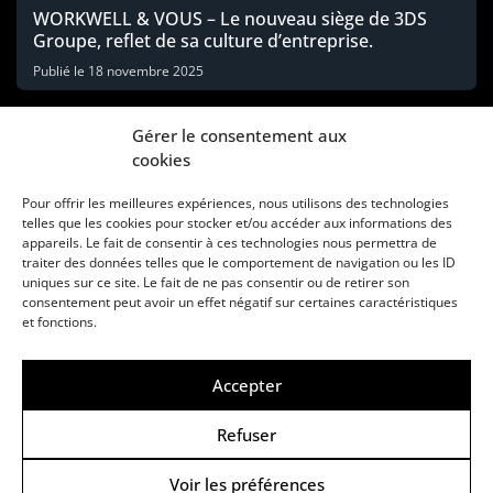
WORKWELL & VOUS – Le nouveau siège de 3DS
Groupe, reflet de sa culture d’entreprise.
Publié le
18 novembre 2025
Gérer le consentement aux
cookies
Pour offrir les meilleures expériences, nous utilisons des technologies
telles que les cookies pour stocker et/ou accéder aux informations des
appareils. Le fait de consentir à ces technologies nous permettra de
traiter des données telles que le comportement de navigation ou les ID
uniques sur ce site. Le fait de ne pas consentir ou de retirer son
consentement peut avoir un effet négatif sur certaines caractéristiques
Une marque d’Agora Médias, éditeur de presse
et fonctions.
KIT MÉDIAS
CONTACT
MENTIONS LÉGALES
Accepter
© Copyright ANews WorkWell 2026
Refuser
Voir les préférences
Politique de Confidentialité
-
Politique de cookies