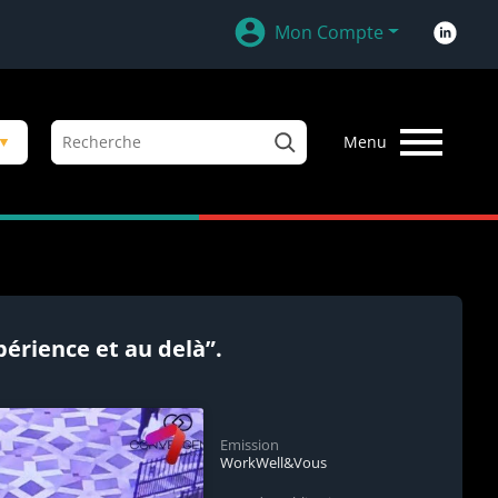
Mon Compte
R
▼
Menu
e
c
h
e
r
c
h
e
érience et au delà”.
r
Emission
WorkWell&Vous