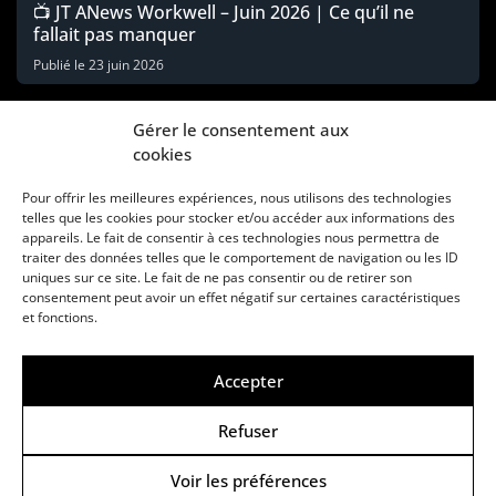
📺 JT ANews Workwell – Juin 2026 | Ce qu’il ne
fallait pas manquer
Publié le
23 juin 2026
Gérer le consentement aux
cookies
Pour offrir les meilleures expériences, nous utilisons des technologies
telles que les cookies pour stocker et/ou accéder aux informations des
appareils. Le fait de consentir à ces technologies nous permettra de
traiter des données telles que le comportement de navigation ou les ID
uniques sur ce site. Le fait de ne pas consentir ou de retirer son
consentement peut avoir un effet négatif sur certaines caractéristiques
Une marque d’Agora Médias, éditeur de presse
et fonctions.
KIT MÉDIAS
CONTACT
MENTIONS LÉGALES
Accepter
© Copyright ANews WorkWell 2026
Refuser
Voir les préférences
Politique de Confidentialité
-
Politique de cookies