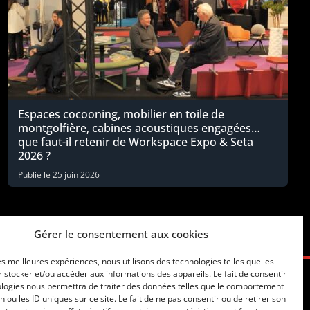
Espaces cocooning, mobilier en toile de
montgolfière, cabines acoustiques engagées…
que faut-il retenir de Workspace Expo & Seta
2026 ?
Publié le
25 juin 2026
Gérer le consentement aux cookies
les meilleures expériences, nous utilisons des technologies telles que les
 stocker et/ou accéder aux informations des appareils. Le fait de consentir
ologies nous permettra de traiter des données telles que le comportement
n ou les ID uniques sur ce site. Le fait de ne pas consentir ou de retirer son