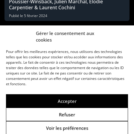
Poussier-Winsback, Julien Marchal, Elodie
Carpentier & Laurent Cochini
Publié le
5 février 2024
Gérer le consentement aux
cookies
Pour offrir les meilleures expériences, nous utilisons des technologies
telles que les cookies pour stocker et/ou accéder aux informations des
appareils. Le fait de consentir à ces technologies nous permettra de
traiter des données telles que le comportement de navigation ou les ID
uniques sur ce site. Le fait de ne pas consentir ou de retirer son
consentement peut avoir un effet négatif sur certaines caractéristiques
Une marque d’Agora Médias, éditeur de presse
et fonctions.
KIT MÉDIAS
CONTACT
MENTIONS LÉGALES
Accepter
© Copyright ANews WorkWell 2026
Refuser
Voir les préférences
Politique de Confidentialité
-
Politique de cookies