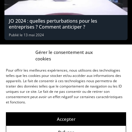
JO 2024 : quelles perturbations pour les
entreprises ? Comment anticiper ?
Publié le
13 mai 2024
Gérer le consentement aux
cookies
Pour offrir les meilleures expériences, nous utilisons des technologies
telles que les cookies pour stocker et/ou accéder aux informations des
appareils. Le fait de consentir à ces technologies nous permettra de
traiter des données telles que le comportement de navigation ou les ID
uniques sur ce site. Le fait de ne pas consentir ou de retirer son
consentement peut avoir un effet négatif sur certaines caractéristiques
Une marque d’Agora Médias, éditeur de presse
et fonctions.
KIT MÉDIAS
CONTACT
MENTIONS LÉGALES
Accepter
© Copyright ANews WorkWell 2026