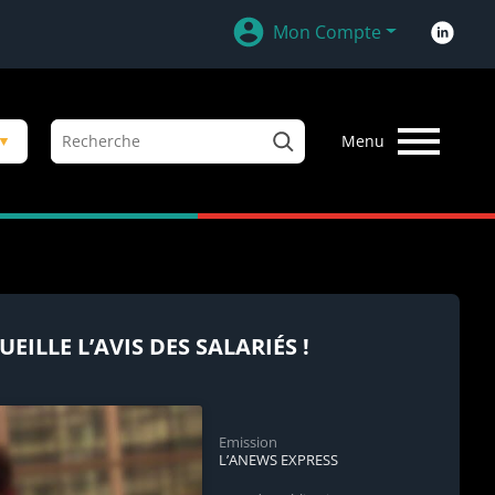
Mon Compte
R
▼
Menu
e
c
h
e
r
c
h
e
LLE L’AVIS DES SALARIÉS !
r
Emission
L’ANEWS EXPRESS