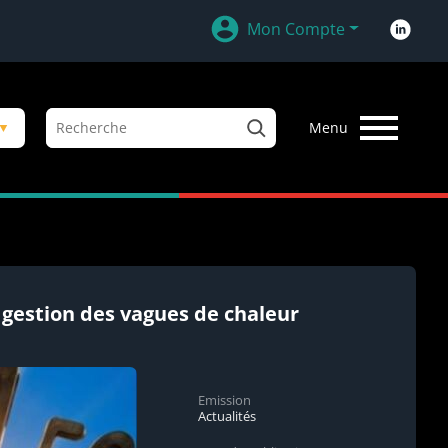
Mon Compte
R
▼
Menu
e
c
h
e
r
c
h
e
a gestion des vagues de chaleur
r
Emission
Actualités