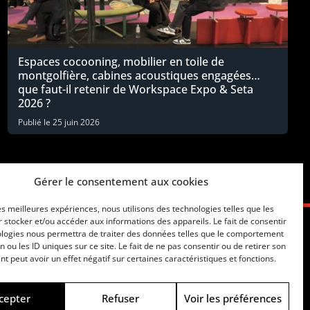
Espaces cocooning, mobilier en toile de
montgolfière, cabines acoustiques engagées…
que faut-il retenir de Workspace Expo & Seta
2026 ?
Publié le
25 juin 2026
Gérer le consentement aux cookies
les meilleures expériences, nous utilisons des technologies telles que les
 stocker et/ou accéder aux informations des appareils. Le fait de consentir
ologies nous permettra de traiter des données telles que le comportement
n ou les ID uniques sur ce site. Le fait de ne pas consentir ou de retirer son
 peut avoir un effet négatif sur certaines caractéristiques et fonctions.
cepter
Refuser
Voir les préférences