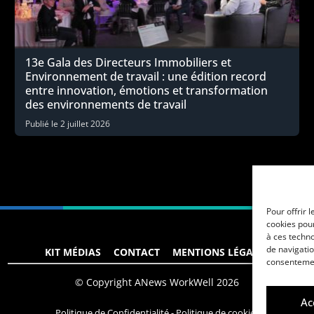
13e Gala des Directeurs Immobiliers et
Environnement de travail : une édition record
entre innovation, émotions et transformation
des environnements de travail
Publié le
2 juillet 2026
Pour offrir 
cookies pour
à ces techn
de navigatio
KIT MÉDIAS
CONTACT
MENTIONS LÉGALES
consentement
© Copyright ANews WorkWell 2026
Ac
Politique de Confidentialité
-
Politique de cookies