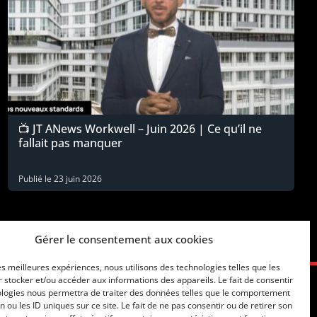
📺 JT ANews Workwell – Juin 2026 | Ce qu’il ne
fallait pas manquer
Publié le
23 juin 2026
Gérer le consentement aux cookies
les meilleures expériences, nous utilisons des technologies telles que les
 stocker et/ou accéder aux informations des appareils. Le fait de consentir
ologies nous permettra de traiter des données telles que le comportement
n ou les ID uniques sur ce site. Le fait de ne pas consentir ou de retirer son