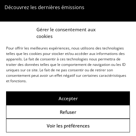
Découvrez les dernières émissions
Gérer le consentement aux
cookies
Pour offrir les meilleures expériences, nous utilisons des technologies
telles que les cookies pour stocker et/ou accéder aux informations des
appareils. Le fait de consentir à ces technologies nous permettra de
traiter des données telles que le comportement de navigation ou les ID
uniques sur ce site. Le fait de ne pas consentir ou de retirer son
consentement peut avoir un effet négatif sur certaines caractéristiques
Une marque d’Agora Médias, éditeur de presse
et fonctions.
KIT MÉDIAS
CONTACT
MENTIONS LÉGALES
Accepter
© Copyright ANews WorkWell 2026
Refuser
Voir les préférences
Politique de Confidentialité
-
Politique de cookies