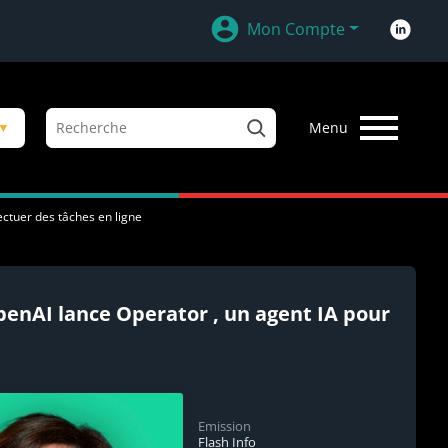
Mon Compte
R
▼
Menu
e
c
h
e
ectuer des tâches en ligne
r
c
h
e
OpenAI lance Operator , un agent IA pour
r
Emission
Flash Info