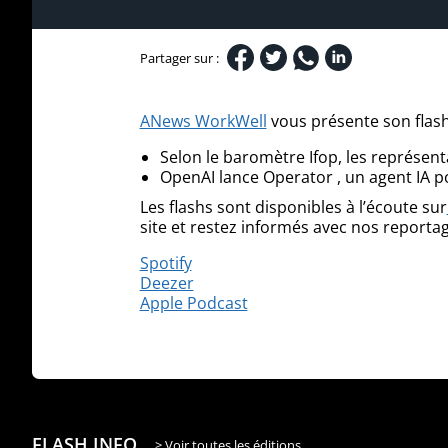
Partager sur :
ANews WorkWell
vous présente son flash 
Selon le baromètre Ifop, les représent
OpenAI lance Operator , un agent IA p
Les flashs sont disponibles à l’écoute sur
site et restez informés avec nos reportag
Spotify
Deezer
Apple Podcast
FLASH INFO
> Voir toutes les éditions