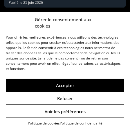
Publié le
25 juin 2026
Gérer le consentement aux
cookies
Pour offrir les meilleures expériences, nous utilisons des technologies
telles que les cookies pour stocker et/ou accéder aux informations des
appareils. Le fait de consentir à ces technologies nous permettra de
traiter des données telles que le comportement de navigation ou les ID
uniques sur ce site. Le fait de ne pas consentir ou de retirer son
consentement peut avoir un effet négatif sur certaines caractéristiques
Une marque d’Agora Médias, éditeur de presse
et fonctions.
KIT MÉDIAS
CONTACT
MENTIONS LÉGALES
Accepter
© Copyright ANews WorkWell 2026
Refuser
Voir les préférences
Politique de Confidentialité
-
Politique de cookies
Politique de cookies
Politique de confidentialité