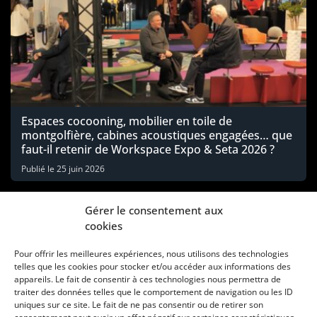
Espaces cocooning, mobilier en toile de
montgolfière, cabines acoustiques engagées… que
faut-il retenir de Workspace Expo & Seta 2026 ?
Publié le
25 juin 2026
Gérer le consentement aux
cookies
Pour offrir les meilleures expériences, nous utilisons des technologies
telles que les cookies pour stocker et/ou accéder aux informations des
appareils. Le fait de consentir à ces technologies nous permettra de
traiter des données telles que le comportement de navigation ou les ID
uniques sur ce site. Le fait de ne pas consentir ou de retirer son