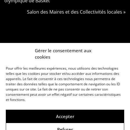
olympique de Basket
Salon des Maires et des Collectivités locales »
Gérer le consentement aux
cookies
Pour offrir les meilleures expériences, nous utilisons des technologies
telles que les cookies pour stocker et/ou accéder aux informations des
appareils. Le fait de consentir à ces technologies nous permettra de
traiter des données telles que le comportement de navigation ou les ID
uniques sur ce site. Le fait de ne pas consentir ou de retirer son
consentement peut avoir un effet négatif sur certaines caractéristiques
Une marque d’Agora Médias, éditeur de presse
et fonctions.
KIT MÉDIAS
CONTACT
MENTIONS LÉGALES
Accepter
© Copyright ANews WorkWell 2026
Refuser